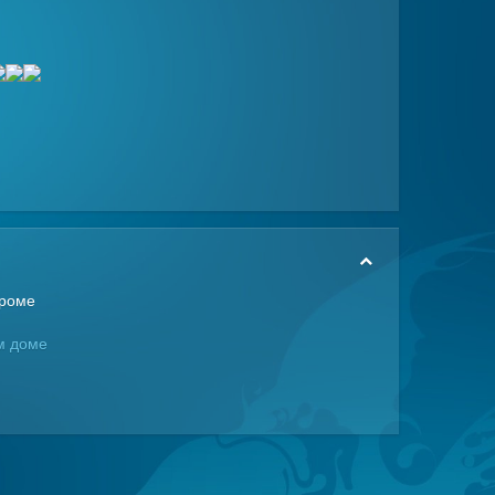
троме
м доме