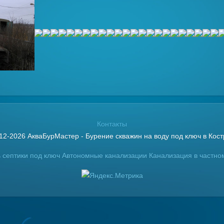
Контакты
12-2026 АкваБурМастер - Бурение скважин на воду под ключ в Кос
 септики под ключ
Автономные канализации
Канализация в частно